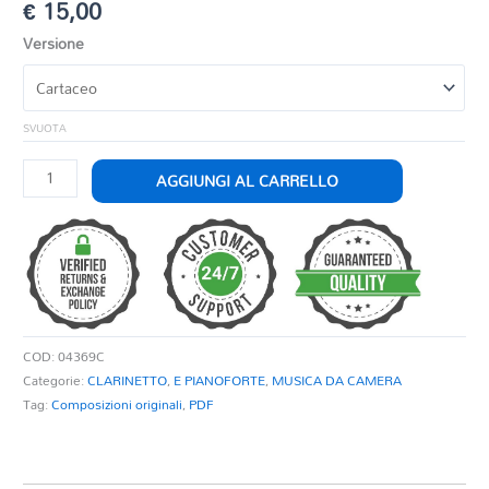
€
15,00
Versione
SVUOTA
SUITE
AGGIUNGI AL CARRELLO
ESPAÑOLA
quantità
COD:
04369C
Categorie:
CLARINETTO
,
E PIANOFORTE
,
MUSICA DA CAMERA
Tag:
Composizioni originali
,
PDF