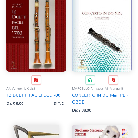
AA.VV. (rev. j. Krejci)
MARCELLO A. (trascr. M. Mangani)
12 DUETTI FACILI DEL 700
CONCERTO IN DO Min. PER
OBOE
Da:
€
9,00
Diff: 2
Da:
€
38,00