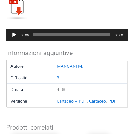
Audio
00:00
00:00
Player
Informazioni aggiuntive
Autore
MANGANI M.
Difficoltà
3
Durata
4'38''
Versione
Cartaceo + PDF
,
Cartaceo
,
PDF
Prodotti correlati