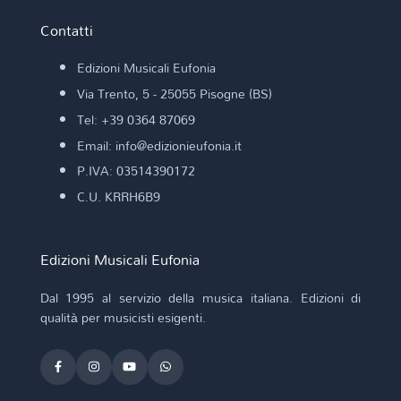
DONIZETTI G. (arr. D. Nari)
Contatti
DONIZETTI G. (rev. A. Amore)
DONIZETTI G. (trascr. M. Mangani)
DONIZETTI G. (trascr. M. Scappini)
Edizioni Musicali Eufonia
DONIZETTI GIUSEPPE
Via Trento, 5 - 25055 Pisogne (BS)
DONJON J. (by M. Scappini)
Tel: +39 0364 87069
DOPPLER A. F. (arr. M. Scappini)
Email: info@edizionieufonia.it
DORIGATO C.
DUSSEK F. X. (trascr. F. Iaccarino)
P.IVA: 03514390172
DVORAK A. (trascr. S. Conzatti)
C.U. KRRH6B9
E. Granados y Campiña (trascr. C. Dello Iacono)
ECCLES H. (trascr. S. Farina)
elab. MANGANI M.
Edizioni Musicali Eufonia
ELGAR E. (arr. E. Silvano)
ELLINGTON D. (V. Correnti)
Dal 1995 al servizio della musica italiana. Edizioni di
ERIANI P.
qualità per musicisti esigenti.
FABBRI M.
FACCHINETTI G.
FAIRCHILD B.
FALLONI M.