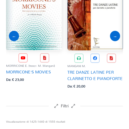
←
→
MORRICONE E. (trascr. M. Mangani)
MANGANI M.
MAN
MORRICONE’S MOVIES
TRE DANZE LATINE PER
CO
CLARINETTO E PIANOFORTE
CL
Da:
€
23,00
Da:
€
20,00
Da:
Filtri
Prezzo
Ordina
Visualizzazione di 1425-1440 di 1555 risultati
in
base