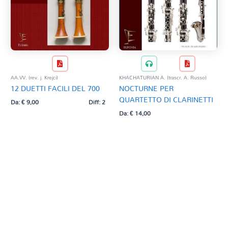
AA.VV. (rev. j. Krejci)
KHACHATURIAN A. (trascr. A. Russo)
12 DUETTI FACILI DEL 700
NOCTURNE PER
QUARTETTO DI CLARINETTI
Da:
€
9,00
Diff: 2
Da:
€
14,00