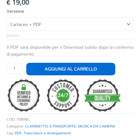
€
19,00
Versione
SVUOTA
Il PDF sarà disponibile per il Download subito dopo la conferma
di pagamento.
VARIAZIONI
AGGIUNGI AL CARRELLO
IN
DO
MAGGIORE
quantità
COD:
10856C
Categorie:
CLARINETTO
,
E PIANOFORTE
,
MUSICA DA CAMERA
Tag:
PDF
,
Trascrizioni e Arrangiamenti