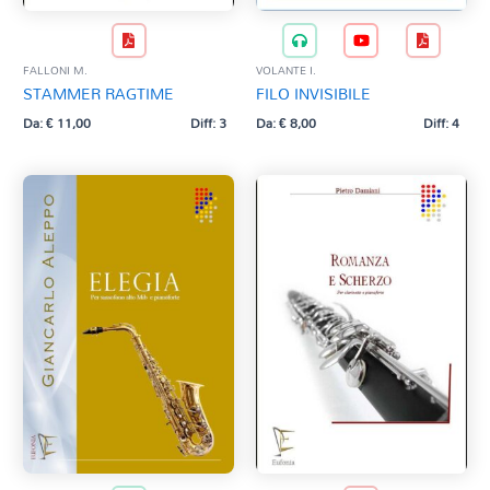
FALLONI M.
VOLANTE I.
STAMMER RAGTIME
FILO INVISIBILE
Da:
€
11,00
Diff: 3
Da:
€
8,00
Diff: 4