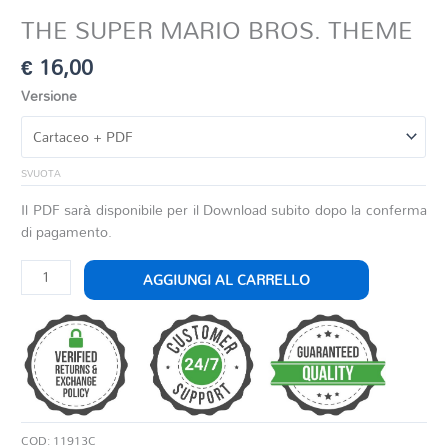
THE SUPER MARIO BROS. THEME
€
16,00
Versione
SVUOTA
Il PDF sarà disponibile per il Download subito dopo la conferma
di pagamento.
THE
AGGIUNGI AL CARRELLO
SUPER
MARIO
BROS.
THEME
quantità
COD:
11913C