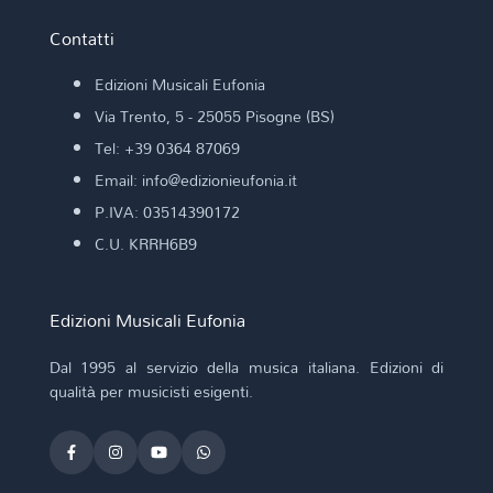
DONIZETTI G. (arr. D. Nari)
DONIZETTI G. (rev. A. Amore)
Contatti
DONIZETTI G. (trascr. M. Mangani)
DONIZETTI G. (trascr. M. Scappini)
Edizioni Musicali Eufonia
DONIZETTI GIUSEPPE
Via Trento, 5 - 25055 Pisogne (BS)
DONJON J. (by M. Scappini)
Tel: +39 0364 87069
DOPPLER A. F. (arr. M. Scappini)
DORIGATO C.
Email: info@edizionieufonia.it
DUSSEK F. X. (trascr. F. Iaccarino)
P.IVA: 03514390172
DVORAK A. (trascr. S. Conzatti)
C.U. KRRH6B9
E. Granados y Campiña (trascr. C. Dello Iacono)
ECCLES H. (trascr. S. Farina)
elab. MANGANI M.
Edizioni Musicali Eufonia
ELGAR E. (arr. E. Silvano)
ELLINGTON D. (V. Correnti)
Dal 1995 al servizio della musica italiana. Edizioni di
ERIANI P.
qualità per musicisti esigenti.
FABBRI M.
FACCHINETTI G.
FAIRCHILD B.
FALLONI M.