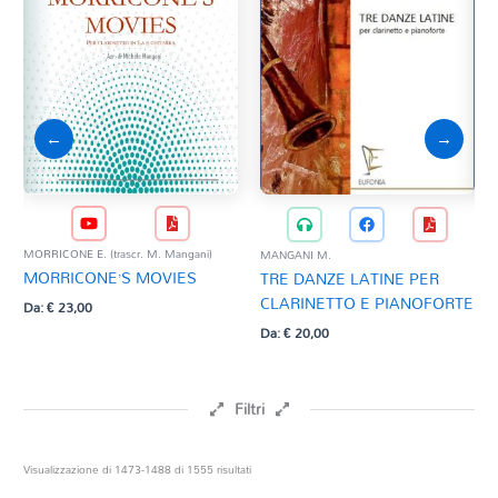
←
→
MORRICONE E. (trascr. M. Mangani)
MANGANI M.
MAN
MORRICONE’S MOVIES
TRE DANZE LATINE PER
CO
CLARINETTO E PIANOFORTE
CL
Da:
€
23,00
Da:
€
20,00
Da:
Filtri
Prezzo
Ordina
Visualizzazione di 1473-1488 di 1555 risultati
in
base