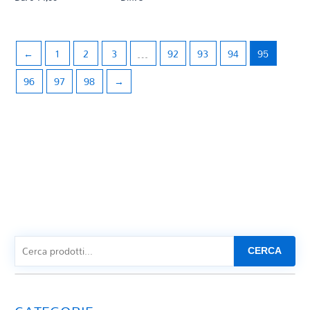
CAVALLINI E. (rev. di L. Di Tullio e A. Arietano)
CAVALLINI E. (rev. G. Cuseri)
CAVALLINI E. (rev. L. Magistrelli)
CAVALLINI E. (rev. M Mangani - A. Arietano)
←
1
2
3
…
92
93
94
95
CAVALLINI E. (rev. S. Conzatt)
96
97
98
→
CAVALLINI E. (rev. S. Conzatti)
CAVALLINI E. (rid. G. Mutto)
CAVALLINI E. (trascr. S. Tognatti)
CERVELLINI M.
CHAN Wing Wah
CHARPENTIER G. B. - LALANDE M. R. (trascr. S. Tognatti)
CHERUBINI L. (rev. L. Giuliani)
CHOPIN F. (arr. M. Scappini)
CILEA F. (adatt. A. Scorsone - G. Casani)
CILEA F. (elab. G. S. Currao)
CILEA F. (trascr. F. Algieri)
CIMAROSA D. (arr. G. Liguori)
CERCA
CITTERIO A.
CIULLO V.
Clemente C. M.