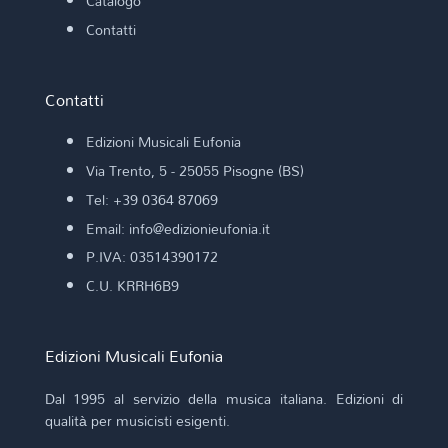
Catalogo
DONIZETTI G. (arr. D. Nari)
Contatti
DONIZETTI G. (rev. A. Amore)
DONIZETTI G. (trascr. M. Mangani)
DONIZETTI G. (trascr. M. Scappini)
Contatti
DONIZETTI GIUSEPPE
DONJON J. (by M. Scappini)
DOPPLER A. F. (arr. M. Scappini)
Edizioni Musicali Eufonia
DORIGATO C.
Via Trento, 5 - 25055 Pisogne (BS)
DUSSEK F. X. (trascr. F. Iaccarino)
Tel: +39 0364 87069
DVORAK A. (trascr. S. Conzatti)
Email: info@edizionieufonia.it
E. Granados y Campiña (trascr. C. Dello Iacono)
ECCLES H. (trascr. S. Farina)
P.IVA: 03514390172
elab. MANGANI M.
C.U. KRRH6B9
ELGAR E. (arr. E. Silvano)
ELLINGTON D. (V. Correnti)
ERIANI P.
Edizioni Musicali Eufonia
FABBRI M.
FACCHINETTI G.
Dal 1995 al servizio della musica italiana. Edizioni di
FAIRCHILD B.
qualità per musicisti esigenti.
FALLONI M.