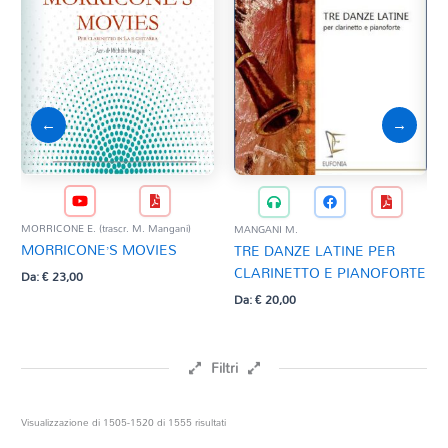
←
→
MORRICONE E. (trascr. M. Mangani)
MANGANI M.
MAN
MORRICONE’S MOVIES
TRE DANZE LATINE PER
CO
CLARINETTO E PIANOFORTE
CL
Da:
€
23,00
Da:
€
20,00
Da:
Filtri
Prezzo
Ordina
Visualizzazione di 1505-1520 di 1555 risultati
in
base