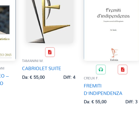
TAMANINI M.
CABRIOLET SUITE
ANI
EO –
Da:
€
55,00
Diff: 4
CREUX F.
CO
FREMITI
D’INDIPENDENZA
Da:
€
55,00
Diff: 3