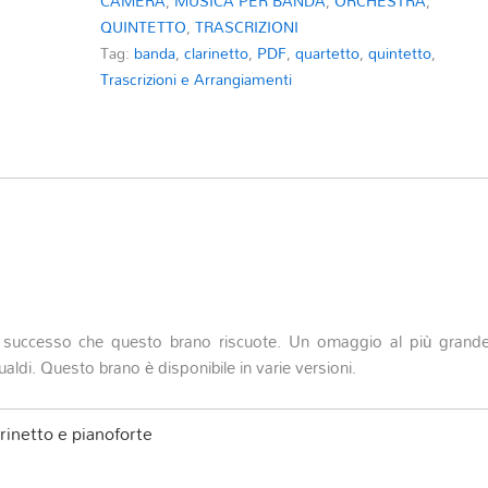
CAMERA
,
MUSICA PER BANDA
,
ORCHESTRA
,
QUINTETTO
,
TRASCRIZIONI
Tag:
banda
,
clarinetto
,
PDF
,
quartetto
,
quintetto
,
Trascrizioni e Arrangiamenti
l successo che questo brano riscuote. Un omaggio al più grand
Gualdi. Questo brano è disponibile in varie versioni.
rinetto e pianoforte