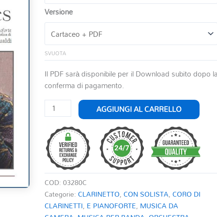
Versione
SVUOTA
Il PDF sarà disponibile per il Download subito dopo l
conferma di pagamento.
BLUES
AGGIUNGI AL CARRELLO
DA
UN
AMERICANO
A
PARIGI
quantità
COD:
03280C
Categorie:
CLARINETTO
,
CON SOLISTA
,
CORO DI
CLARINETTI
,
E PIANOFORTE
,
MUSICA DA