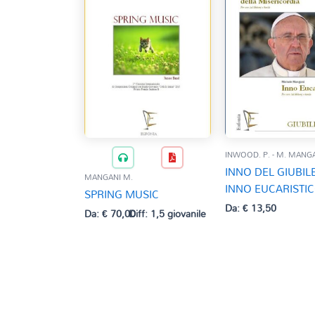
INWOOD. P. - M. MANG
INNO DEL GIUBIL
MANGANI M.
INNO EUCARISTI
SPRING MUSIC
Da:
€
13,50
Da:
€
70,00
Diff: 1,5 giovanile