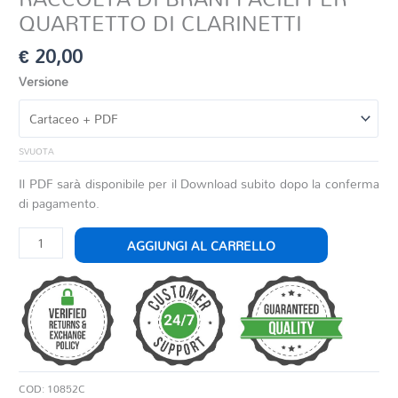
QUARTETTO DI CLARINETTI
€
20,00
Versione
SVUOTA
Il PDF sarà disponibile per il Download subito dopo la conferma
di pagamento.
RACCOLTA
AGGIUNGI AL CARRELLO
DI
BRANI
FACILI
PER
QUARTETTO
DI
CLARINETTI
COD:
10852C
quantità