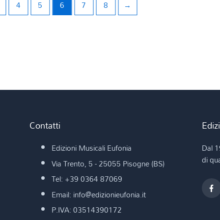
4
5
6
7
8
→
Contatti
Ediz
Edizioni Musicali Eufonia
Dal 1
di qua
Via Trento, 5 - 25055 Pisogne (BS)
Tel: +39 0364 87069
Email: info@edizionieufonia.it
P.IVA: 03514390172