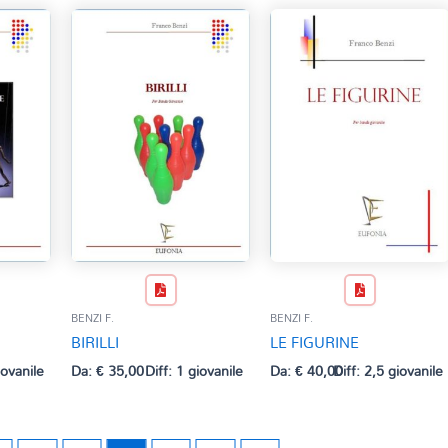
BENZI F.
BENZI F.
BIRILLI
LE FIGURINE
iovanile
Da:
€
35,00
Diff: 1 giovanile
Da:
€
40,00
Diff: 2,5 giovanile