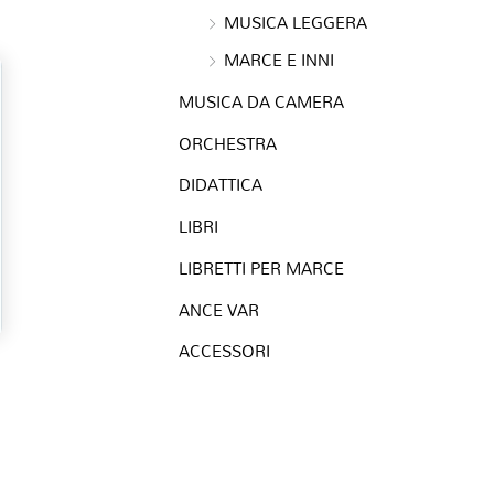
TAKER A.
MUSICA LEGGERA
TAMANINI M.
MARCE E INNI
TRADIZIONALE (Trascr. M. Mangani)
MUSICA DA CAMERA
VIGGIANO C.
ZIMMER H. (arr. M. Mangani)
ORCHESTRA
ZOCCARATO P.
DIDATTICA
LIBRI
LIBRETTI PER MARCE
ANCE VAR
ACCESSORI