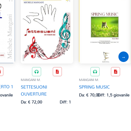
→
MANGANI M.
MANGANI M.
ERTO 1
SETTESUONI
SPRING MUSIC
OUVERTURE
iovanile
Da:
€
70,00
Diff: 1,5 giovanile
Da:
€
72,00
Diff: 1