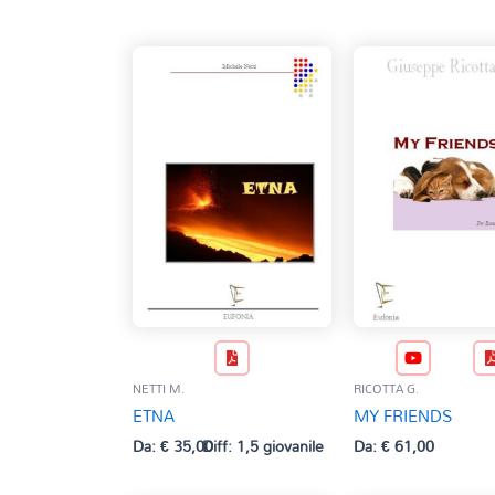
NETTI M.
RICOTTA G.
ETNA
MY FRIENDS
Da:
€
35,00
Diff: 1,5 giovanile
Da:
€
61,00