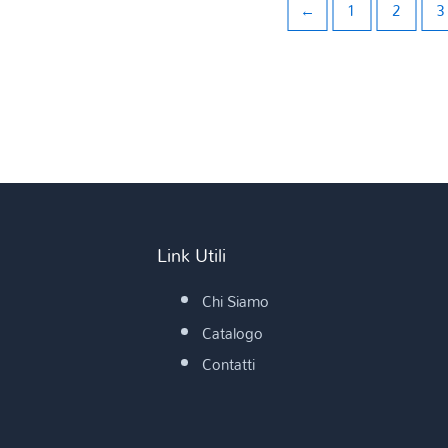
←
1
2
3
Link Utili
Chi Siamo
Catalogo
Contatti