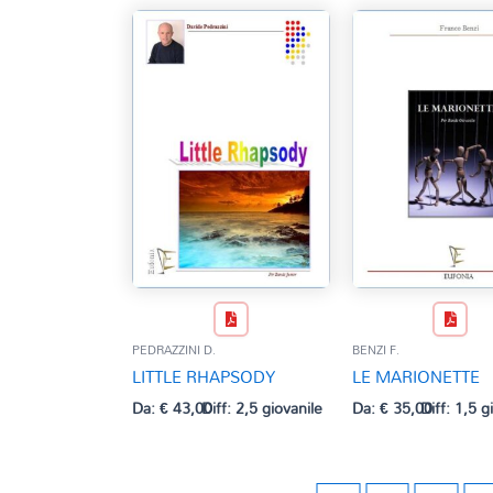
PEDRAZZINI D.
BENZI F.
LITTLE RHAPSODY
LE MARIONETTE
Da:
€
43,00
Diff: 2,5 giovanile
Da:
€
35,00
Diff: 1,5 g