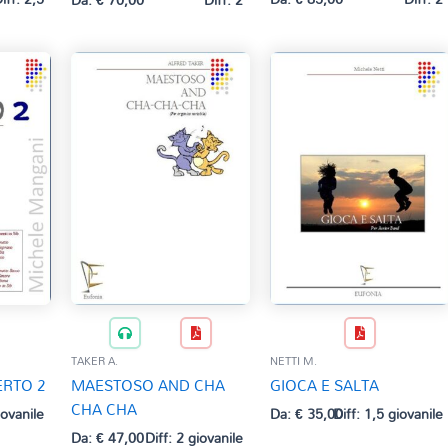
TAKER A.
NETTI M.
ERTO 2
MAESTOSO AND CHA
GIOCA E SALTA
CHA CHA
iovanile
Da:
€
35,00
Diff: 1,5 giovanile
Da:
€
47,00
Diff: 2 giovanile