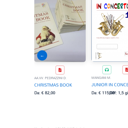
←
MANGANI M.
AA.VV. PEDRAZZINI D.
JUNIOR IN CONC
CHRISTMAS BOOK
Da:
€
115,00
Diff: 1,5 g
Da:
€
82,00