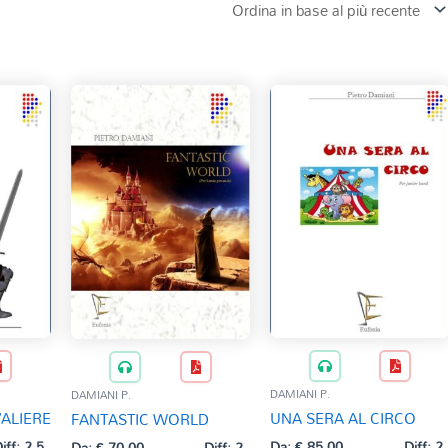
DAMIANI P.
DAMIANI P.
VALIERE
UNA SERA AL CIRCO
FANTASTIC WORLD
iff: 2,5
Da:
€
85,00
Diff: 2
Da:
€
70,00
Diff: 2