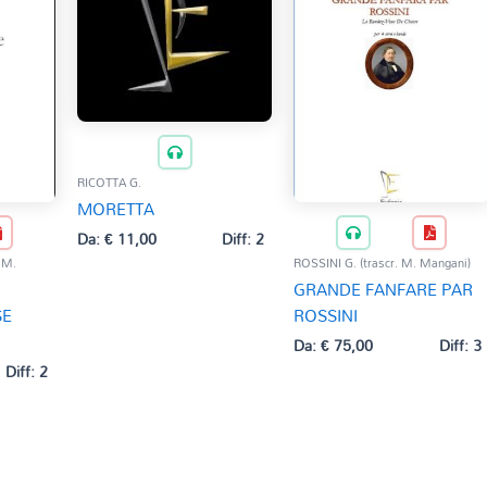
RICOTTA G.
MORETTA
Da:
€
11,00
Diff: 2
 M.
ROSSINI G. (trascr. M. Mangani)
GRANDE FANFARE PAR
SE
ROSSINI
Da:
€
75,00
Diff: 3
Diff: 2