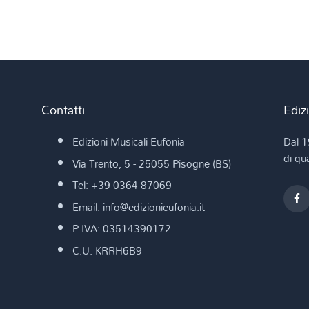
Contatti
Ediz
Edizioni Musicali Eufonia
Dal 1
di qua
Via Trento, 5 - 25055 Pisogne (BS)
Tel: +39 0364 87069
Email: info@edizionieufonia.it
P.IVA: 03514390172
C.U. KRRH6B9