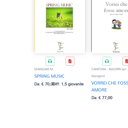
MANGANI M.
CANFORA - AMURRI (arr.
SPRING MUSIC
Mangani)
VORREI CHE FOS
Da:
€
70,00
Diff: 1,5 giovanile
AMORE
Da:
€
77,00