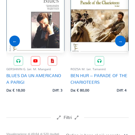
←
→
GERSHWIN G. (arr. M. Mangani)
ROZSA M. (arr. Tamanini)
MEN
BLUES DA UN AMERICANO
BEN HUR – PARADE OF THE
Man
A PARIGI
CHARIOTEERS
PE
IN
Da:
€
18,00
Diff: 3
Da:
€
80,00
Diff: 4
Da:
Filtri
Prezzo
Ordina
Visualizzazione di 49-64 di 520 risultati