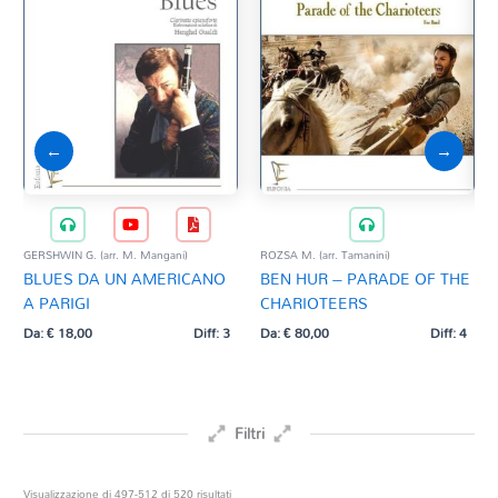
←
→
GERSHWIN G. (arr. M. Mangani)
ROZSA M. (arr. Tamanini)
MEN
BLUES DA UN AMERICANO
BEN HUR – PARADE OF THE
Man
A PARIGI
CHARIOTEERS
PE
IN
Da:
€
18,00
Diff: 3
Da:
€
80,00
Diff: 4
Da:
Filtri
Prezzo
Ordina
Visualizzazione di 497-512 di 520 risultati