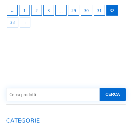
INWOOD. P. - M. MANGANI
IRADIER DE S. (aar. M. Bezushkevych)
←
1
2
3
…
29
30
31
32
IVANOVICI I. (strum. M. Tamanini)
33
→
JEANJEAN P. (E. Toscano)
JOPLIN. S. (arr. V. Correnti)
KALMAN E. (trascr. M. Mangani)
Kennicott Davis K. (trascr. D. Donazzolo)
KETELBEY A. (trascr. M. Mangani)
KETELBEY M. W. (trascr. M. Sanfilippo))
KHACHATURIAN A. (trascr. R. Gaizo)
KORSAKOV R. (trascr. M. Mangani)
KRAMER G. (arr. C. Mandonico)
LA ROCCA N. (arr. M. Tamanini)
LARA A. (trascr. M. Mangani)
LEHAR F. (tarscr. M. Managò)
CERCA
LEHAR F. (trascr. A. Licitra)
LEHÁR F. (trascr. M. Mangani)
LEONCAVALLO R.
CATEGORIE
LEONCAVALLO R. (arr. D. Pedrazzini)
Leoncavallo R. (trascr. L. Capezzuto)