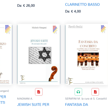
CLARINETTO BASSO
Da:
€
26,00
Da:
€
4,00
angani)
PER
MAGNANI A.
SERAFINI M. (a cura di S. Conzatti)
TTI
JEWISH SUITE PER
FANTASIA DA