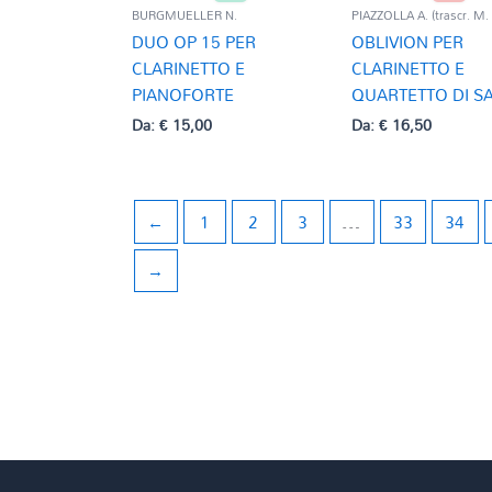
BURGMUELLER N.
PIAZZOLLA A. (trascr. M.
DUO OP 15 PER
OBLIVION PER
CLARINETTO E
CLARINETTO E
PIANOFORTE
QUARTETTO DI S
Da:
€
15,00
Da:
€
16,50
←
1
2
3
…
33
34
→