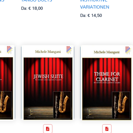
VARIATIONEN
Da:
€
18,00
Da:
€
14,50