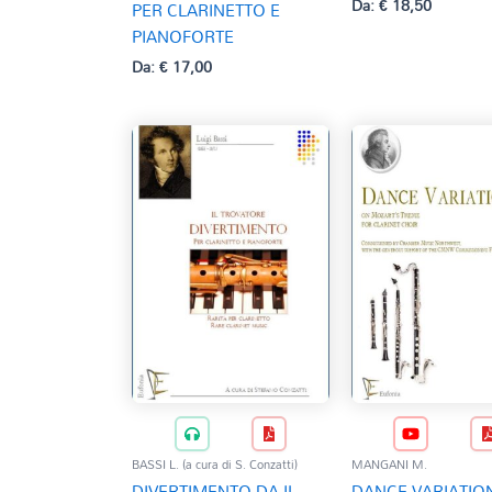
Da:
€
18,50
PER CLARINETTO E
PIANOFORTE
Da:
€
17,00
BASSI L. (a cura di S. Conzatti)
MANGANI M.
DIVERTIMENTO DA IL
DANCE VARIATIO