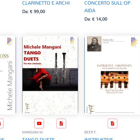
CLARINETTO E ARCHI
CONCERTO SULL’OP.
AIDA
Da:
€
99,00
Da:
€
14,00
MANGANI M.
BEER F.
NS
TANGO DUETS
INSTRUKTIVE