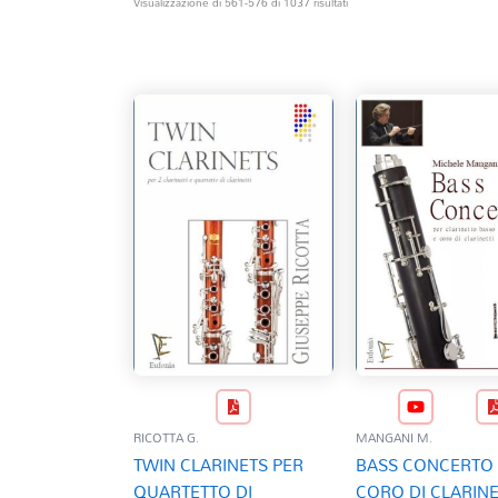
Ordina
Visualizzazione di 561-576 di 1037 risultati
in
base
al
più
recente
RICOTTA G.
MANGANI M.
TWIN CLARINETS PER
BASS CONCERTO 
QUARTETTO DI
CORO DI CLARINE