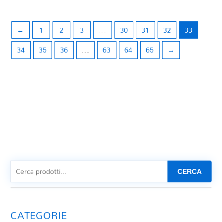
DOPPLER A. F. (arr. M. Scappini)
DORIGATO C.
DUSSEK F. X. (trascr. F. Iaccarino)
←
1
2
3
…
30
31
32
33
DVORAK A. (trascr. S. Conzatti)
ELGAR E. (arr. E. Silvano)
34
35
36
…
63
64
65
→
ELLINGTON D. (V. Correnti)
FACCHINETTI G.
FAIRCHILD B.
FALLONI M.
FARINA W.
FAURE` G. (arr. L. Tedesco)
FAURE' G. (trascr. S. Tognatti)
FERLENDIS G (rev. L. Magistrelli)
FERNANDEZ H. (arr. E. Silvano)
Fernàndez Perez J. M.
FERRERO B. A.
CERCA
FILOSO E.
FRAIOLI A.
FRYDERYK CHOPIN (trascr.S. Tognatti)
CATEGORIE
G. CARANNANTE - M. LUCCI