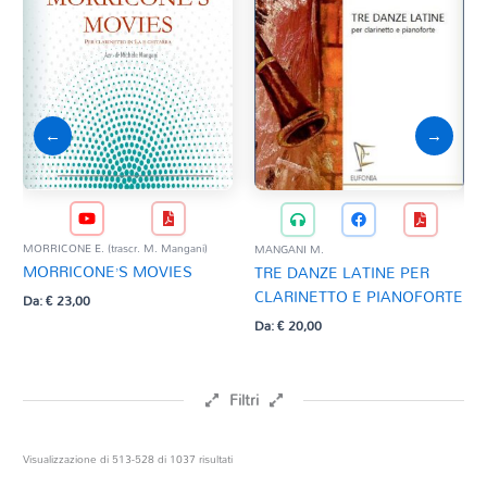
←
→
MORRICONE E. (trascr. M. Mangani)
MANGANI M.
MAN
MORRICONE’S MOVIES
TRE DANZE LATINE PER
CO
CLARINETTO E PIANOFORTE
CL
Da:
€
23,00
Da:
€
20,00
Da:
Filtri
Prezzo
Ordina
Visualizzazione di 513-528 di 1037 risultati
in
base