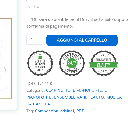
SVUOTA
Il PDF sarà disponibile per il Download subito dopo l
conferma di pagamento.
AQUILONI
AGGIUNGI AL CARRELLO
PER
FLAUTO
CLARINETTO
E
PIANOFORTE
quantità
COD:
171740C
Categorie:
CLARINETTO
,
E PIANOFORTE
,
E
PIANOFORTE
,
ENSEMBLE VARI
,
FLAUTO
,
MUSICA
DA CAMERA
Tag:
Composizioni originali
,
PDF