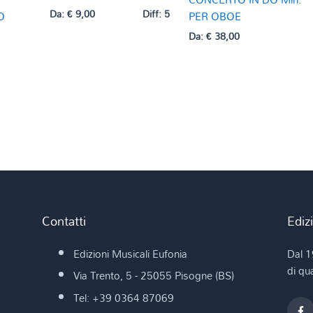
Da:
€
9,00
Diff: 5
O
PER OBOE
Da:
€
38,00
Contatti
Ediz
Edizioni Musicali Eufonia
Dal 1
di qua
Via Trento, 5 - 25055 Pisogne (BS)
Tel: +39 0364 87069