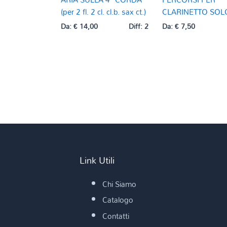
(per 2 fl. 2 cl. cl.b. sax ct.)
CLARINETTO SOL
Da:
€
14,00
Diff: 2
Da:
€
7,50
Link Utili
Chi Siamo
Catalogo
Contatti