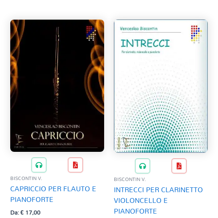
BISCONTIN V.
BISCONTIN V.
CAPRICCIO PER FLAUTO E
INTRECCI PER CLARINETTO
PIANOFORTE
VIOLONCELLO E
PIANOFORTE
Da:
€
17,00