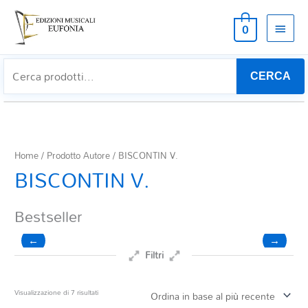
MEN
0
PRIN
CERCA
Home
/ Prodotto Autore / BISCONTIN V.
BISCONTIN V.
Bestseller
←
→
Filtri
Prezzo
Ordina
Visualizzazione di 7 risultati
in
base