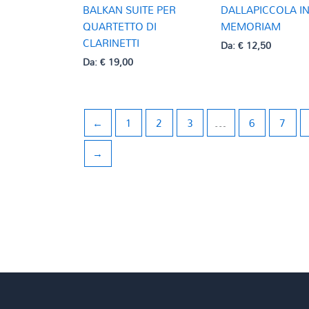
BALKAN SUITE PER
DALLAPICCOLA I
QUARTETTO DI
MEMORIAM
CLARINETTI
Da:
€
12,50
Da:
€
19,00
←
1
2
3
…
6
7
→