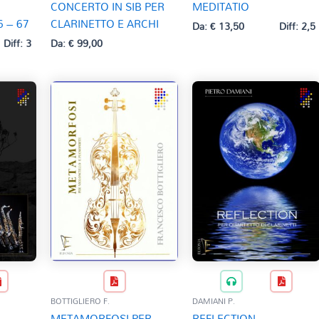
CONCERTO IN SIB PER
MEDITATIO
6 – 67
CLARINETTO E ARCHI
Da:
€
13,50
Diff: 2,5
Diff: 3
Da:
€
99,00
BOTTIGLIERO F.
DAMIANI P.
METAMORFOSI PER
REFLECTION