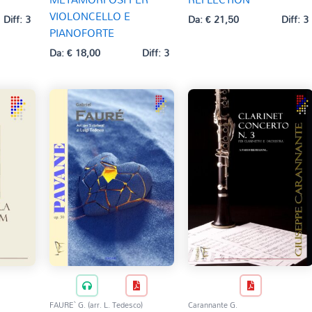
VIOLONCELLO E
Diff: 3
Da:
€
21,50
Diff: 3
PIANOFORTE
Da:
€
18,00
Diff: 3
FAURE` G. (arr. L. Tedesco)
Carannante G.