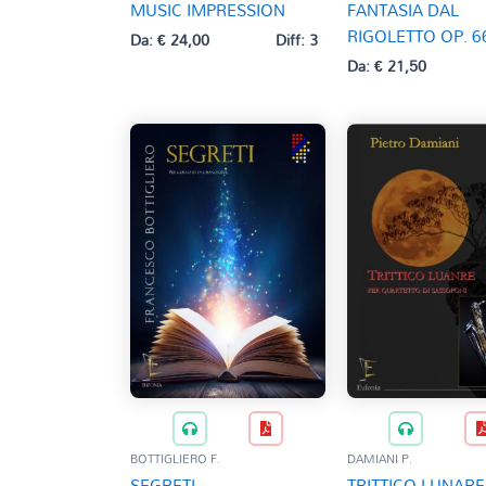
MUSIC IMPRESSION
FANTASIA DAL
RIGOLETTO OP. 6
Da:
€
24,00
Diff: 3
Da:
€
21,50
BOTTIGLIERO F.
DAMIANI P.
SEGRETI
TRITTICO LUNARE