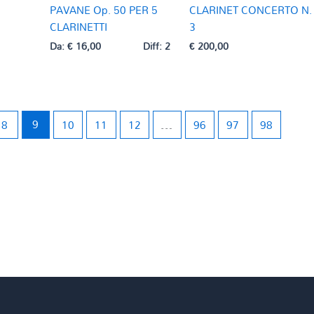
N
PAVANE Op. 50 PER 5
CLARINET CONCERTO N.
CLARINETTI
3
Da:
€
16,00
Diff: 2
€
200,00
8
9
10
11
12
…
96
97
98