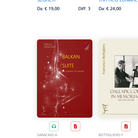
Da:
€
19,00
Diff: 3
Da:
€
24,00
SARACINO A.
BOTTIGLIERO F.