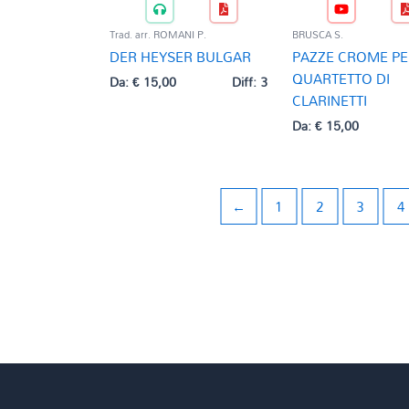
Trad. arr. ROMANI P.
BRUSCA S.
DER HEYSER BULGAR
PAZZE CROME PE
QUARTETTO DI
Da:
€
15,00
Diff: 3
CLARINETTI
Da:
€
15,00
←
1
2
3
4