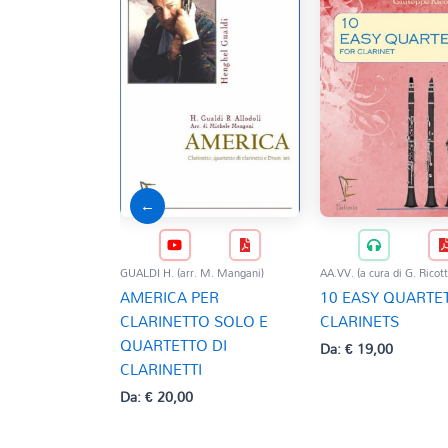
←
GUALDI H. (arr. M. Mangani)
AA.VV. (a cura di G. Ricott
AMERICA PER
10 EASY QUARTE
CLARINETTO SOLO E
CLARINETS
QUARTETTO DI
Da:
€
19,00
CLARINETTI
Da:
€
20,00