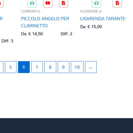
CORRENTI V.
SCORSONE A.
R
PICCOLO ANGELO PER
LISARENDA TARANTE’
CLARINETTO
Da:
€
15,00
Da:
€
14,50
Diff: 2
Diff: 3
5
6
7
8
9
10
→