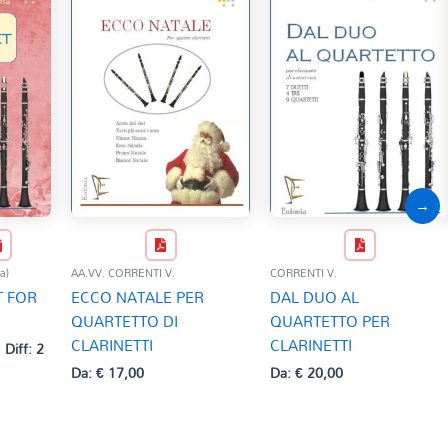
→
a)
AA.VV. CORRENTI V.
CORRENTI V.
T FOR
ECCO NATALE PER
DAL DUO AL
QUARTETTO DI
QUARTETTO PER
CLARINETTI
CLARINETTI
Diff: 2
Da:
€
17,00
Da:
€
20,00