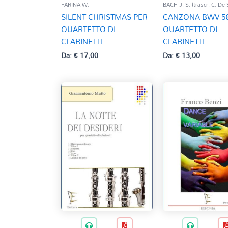
FARINA W.
BACH J. S. (trascr. C. De 
SILENT CHRISTMAS PER
CANZONA BWV 58
QUARTETTO DI
QUARTETTO DI
CLARINETTI
CLARINETTI
Da:
€
17,00
Da:
€
13,00