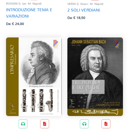
ROSSINI G. (arr. M. Napoli)
VERDI G. (trascr. M. Napoli)
INTRODUZIONE TEMA E
2 SOLI VERDIANI
VARIAZIONI
Da:
€
18,50
Da:
€
24,00