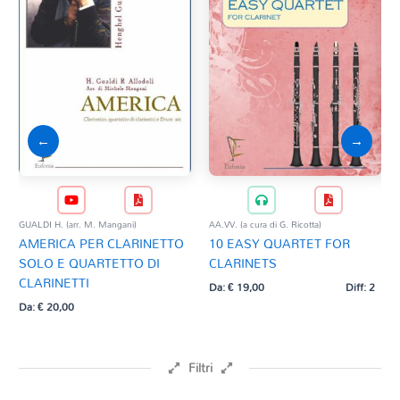
←
→
GUALDI H. (arr. M. Mangani)
AA.VV. (a cura di G. Ricotta)
AA.
AMERICA PER CLARINETTO
10 EASY QUARTET FOR
EC
SOLO E QUARTETTO DI
CLARINETS
QU
CLARINETTI
Da:
€
19,00
Diff: 2
Da:
Da:
€
20,00
Filtri