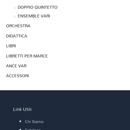
TAGLIAFERRI P.
DOPPIO QUINTETTO
TCHAIKOVSKY P. I.
ENSEMBLE VARI
Trad. arr. ROMANI P.
VERDI - BRUSCA
ORCHESTRA
VERDI G. (arr. S. Brusca)
VERDI G. (trascr. M. Napoli)
DIDATTICA
VIVALDI A. (trascr. M. Lucci)
LIBRI
ZOCCARATO P.
LIBRETTI PER MARCE
ANCE VAR
ACCESSORI
Link Utili
Chi Siamo
Catalogo