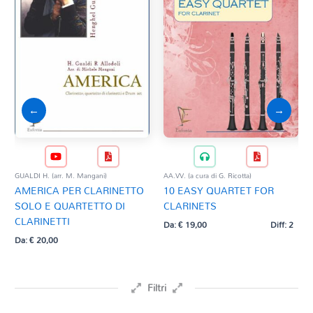
←
→
GUALDI H. (arr. M. Mangani)
AA.VV. (a cura di G. Ricotta)
AA.
AMERICA PER CLARINETTO
10 EASY QUARTET FOR
EC
SOLO E QUARTETTO DI
CLARINETS
QU
CLARINETTI
Da:
€
19,00
Diff: 2
Da:
Da:
€
20,00
Filtri