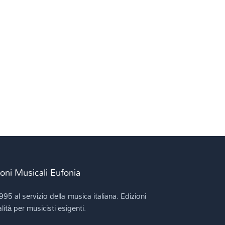
ioni Musicali Eufonia
995 al servizio della musica italiana. Edizioni
lità per musicisti esigenti.