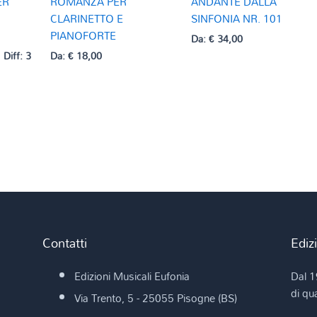
ER
ROMANZA PER
ANDANTE DALLA
CLARINETTO E
SINFONIA NR. 101
PIANOFORTE
Da:
€
34,00
Diff: 3
Da:
€
18,00
Contatti
Ediz
Edizioni Musicali Eufonia
Dal 1
di qua
Via Trento, 5 - 25055 Pisogne (BS)