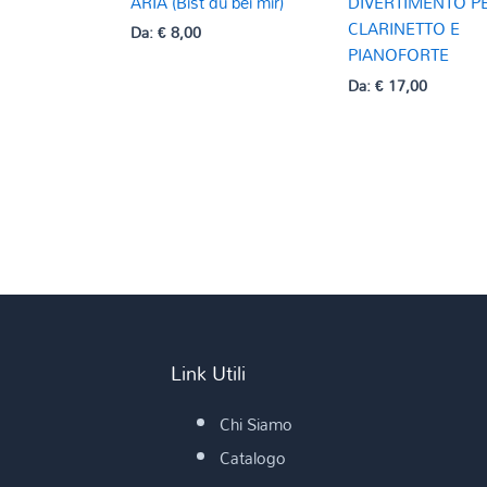
ARIA (Bist du bei mir)
DIVERTIMENTO P
CLARINETTO E
Da:
€
8,00
PIANOFORTE
Da:
€
17,00
Link Utili
Chi Siamo
Catalogo