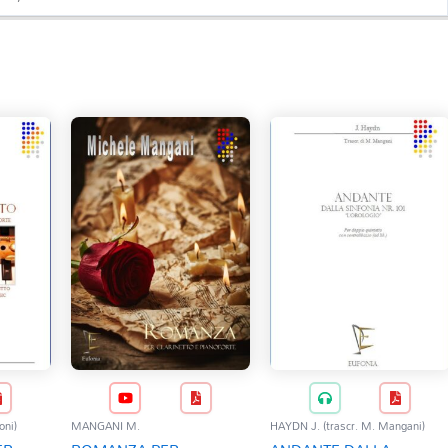
oni)
MANGANI M.
HAYDN J. (trascr. M. Mangani)