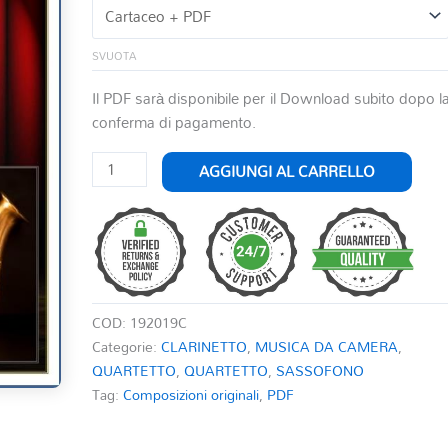
SVUOTA
Il PDF sarà disponibile per il Download subito dopo l
conferma di pagamento.
JEWISH
AGGIUNGI AL CARRELLO
SUITE
PER
CLARINETTO
E
QUARTETTO
DI
COD:
192019C
SAX
Categorie:
CLARINETTO
,
MUSICA DA CAMERA
,
quantità
QUARTETTO
,
QUARTETTO
,
SASSOFONO
Tag:
Composizioni originali
,
PDF