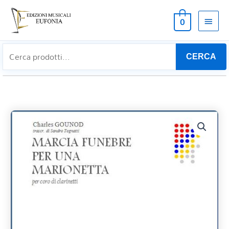
MEN
0
PRIN
CERCA