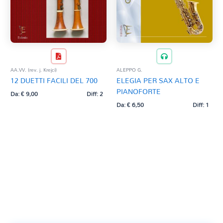
AA.VV. (rev. j. Krejci)
ALEPPO G.
12 DUETTI FACILI DEL 700
ELEGIA PER SAX ALTO E
PIANOFORTE
Da:
€
9,00
Diff: 2
Da:
€
6,50
Diff: 1