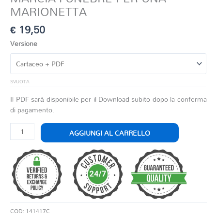
MARIONETTA
€
19,50
Versione
SVUOTA
Il PDF sarà disponibile per il Download subito dopo la conferma
di pagamento.
MARCIA
AGGIUNGI AL CARRELLO
FUNEBRE
PER
UNA
MARIONETTA
quantità
COD:
141417C