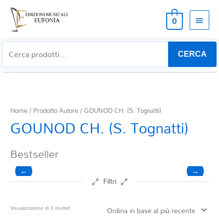
MEN
0
PRIN
CERCA
Home
/ Prodotto Autore / GOUNOD CH. (S. Tognatti)
GOUNOD CH. (S. Tognatti)
Bestseller
←
→
Filtri
Prezzo
Ordina
Visualizzazione di 2 risultati
in
base