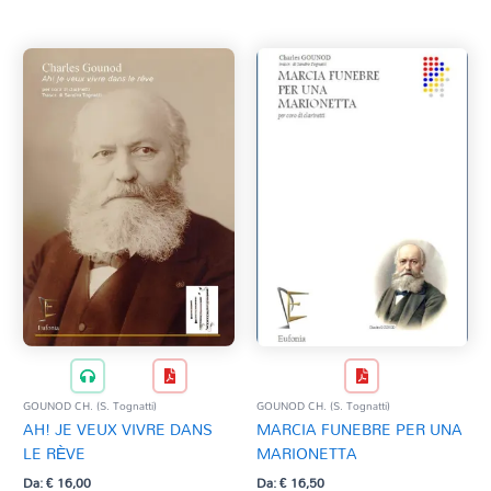
Tag Del Prodotto
al
più
recente
CD
Clarinetto basso
AZZERA
Composizioni originali
Natale
QR base
QR esecuzione
Trascrizioni e Arrangiamenti
GOUNOD CH. (S. Tognatti)
GOUNOD CH. (S. Tognatti)
AH! JE VEUX VIVRE DANS
MARCIA FUNEBRE PER UNA
LE RÈVE
MARIONETTA
Da:
€
16,00
Da:
€
16,50