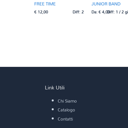
FREE TIME
JUNIOR BAND
€
12,00
Diff: 2
Da:
€
4,00
Diff: 1 / 2 g
Link Utili
Chi Siamo
Catalogo
Contatti