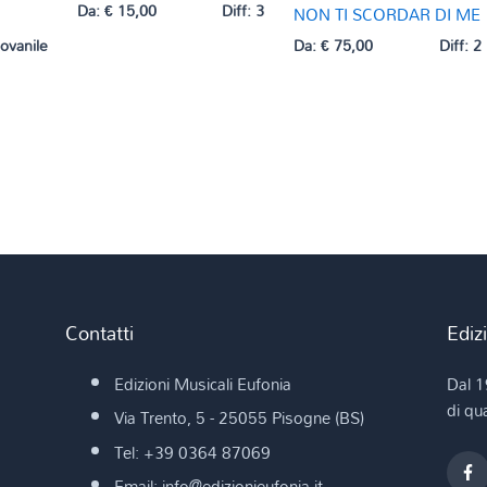
Da:
€
15,00
Diff: 3
NON TI SCORDAR DI ME
iovanile
Da:
€
75,00
Diff: 2
Contatti
Ediz
Edizioni Musicali Eufonia
Dal 1
di qua
Via Trento, 5 - 25055 Pisogne (BS)
Tel: +39 0364 87069
Email: info@edizionieufonia.it