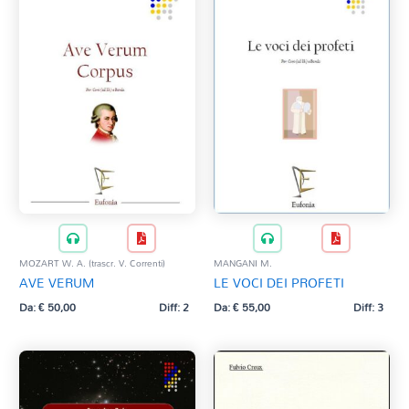
MOZART W. A. (trascr. V. Correnti)
MANGANI M.
AVE VERUM
LE VOCI DEI PROFETI
Da:
€
50,00
Diff: 2
Da:
€
55,00
Diff: 3