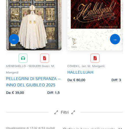
←
→
MENEGHELLO - SEQUERI (trascr. M.
COHEN L. (arr. M. Mangani)
FRIS
HALLELUJAH
JE
Mangani)
PELLEGRINI DI SPERANZA –
LI
Da:
€
80,00
Diff: 3
INNO DEL GIUBILEO 2025
Da:
Da:
€
39,00
Diff: 1,5
Filtri
Prezzo
Ordina
Visualizzazione di 17-32 di 53 risultati