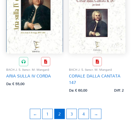
BACH J. S. (tarscr. M. Mangani)
BACH J. S. (tarscr. M. Mangani)
ARIA SULLA IV CORDA
CORALE DALLA CANTATA
147
Da:
€
55,00
Da:
€
60,00
Diff: 2
←
1
2
3
4
→