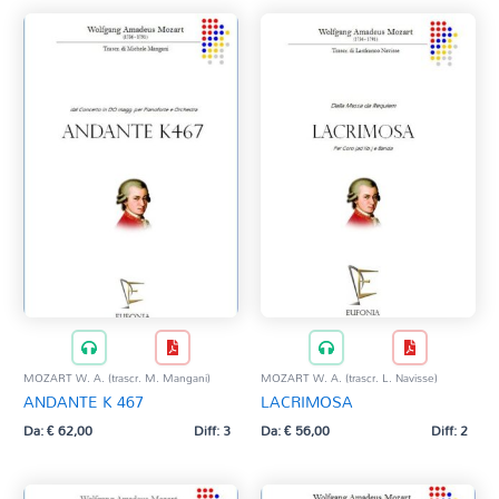
MOZART W. A. (trascr. V. Correnti)
PACHELBEL J. (M. Mangani)
PEDRAZZINI D.
RICOTTA G.
SCHUBERT - GOUNOD (tracsr. D. Pedrazzini)
SCHUBERT F. (trascr. M. Mangani)
SCHUBERT F. (trascr. P. Pachera)
VERDI G. (trascr. G. Aleppo)
VERDI G. (trascr. M. Tamanini)
VERDI G. (trascr. S. Maggioni)
ZOIA S.
MOZART W. A. (trascr. M. Mangani)
MOZART W. A. (trascr. L. Navisse)
ANDANTE K 467
LACRIMOSA
Da:
€
62,00
Diff: 3
Da:
€
56,00
Diff: 2