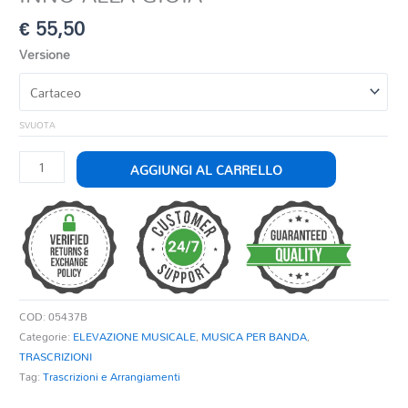
€
55,50
Versione
SVUOTA
INNO
AGGIUNGI AL CARRELLO
ALLA
GIOIA
quantità
COD:
05437B
Categorie:
ELEVAZIONE MUSICALE
,
MUSICA PER BANDA
,
TRASCRIZIONI
Tag:
Trascrizioni e Arrangiamenti