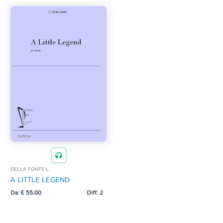
MOZART W. A. (trascr. V. Correnti)
PACHELBEL J. (M. Mangani)
PEDRAZZINI D.
RICOTTA G.
SCHUBERT - GOUNOD (tracsr. D. Pedrazzini)
SCHUBERT F. (trascr. M. Mangani)
SCHUBERT F. (trascr. P. Pachera)
VERDI G. (trascr. G. Aleppo)
VERDI G. (trascr. M. Tamanini)
VERDI G. (trascr. S. Maggioni)
ZOIA S.
DELLA FONTE L.
A LITTLE LEGEND
Da:
€
55,00
Diff: 2