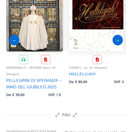
←
→
MENEGHELLO - SEQUERI (trascr. M.
COHEN L. (arr. M. Mangani)
FRIS
HALLELUJAH
JE
Mangani)
PELLEGRINI DI SPERANZA –
LI
Da:
€
80,00
Diff: 3
INNO DEL GIUBILEO 2025
Da:
Da:
€
39,00
Diff: 1,5
Filtri
Prezzo
Ordina
Visualizzazione di 49-53 di 53 risultati