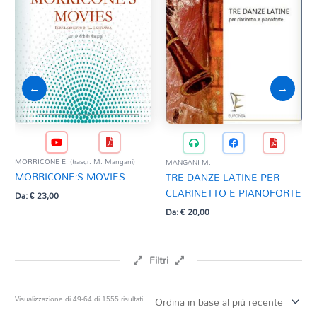
←
→
MORRICONE E. (trascr. M. Mangani)
MANGANI M.
MAN
MORRICONE’S MOVIES
TRE DANZE LATINE PER
CO
CLARINETTO E PIANOFORTE
CL
Da:
€
23,00
Da:
€
20,00
Da:
Filtri
Prezzo
Ordina
Visualizzazione di 49-64 di 1555 risultati
in
base