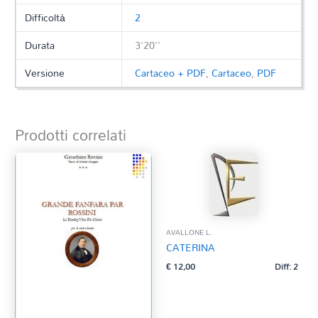
Difficoltà
2
Durata
3'20''
Versione
Cartaceo + PDF
,
Cartaceo
,
PDF
Prodotti correlati
AVALLONE L.
CATERINA
€
12,00
Diff: 2