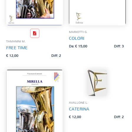
MARIOTTI G.
COLORI
TAMANINI M.
Da:
€
15,00
Diff: 3
FREE TIME
€
12,00
Diff: 2
AVALLONE L.
CATERINA
€
12,00
Diff: 2