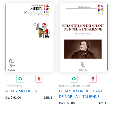
TAMANINI M.
ROSSINI G. (trascr. N. Gullì)
MERRY MELODIES
ÉCHANTILLON DU CHANT
DE NOËL À L’ITALIENNE
Da:
€
62,00
Diff: 3
Da:
€
60,00
Diff: 3