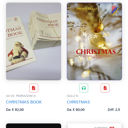
AA.VV. PEDRAZZINI D.
GULLÌ N.
CHRISTMAS BOOK
CHRISTMAS
Da:
€
82,00
Da:
€
60,00
Diff: 2,5