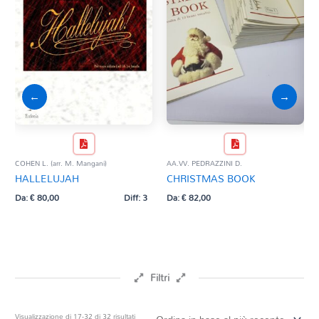
←
→
COHEN L. (arr. M. Mangani)
AA.VV. PEDRAZZINI D.
TRAD
HALLELUJAH
CHRISTMAS BOOK
CA
JU
Da:
€
80,00
Diff: 3
Da:
€
82,00
Da:
Filtri
Prezzo
Ordina
Visualizzazione di 17-32 di 32 risultati