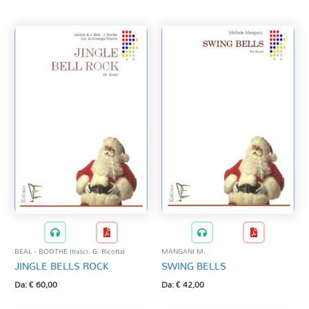
GULLÌ N.
CORO
HELMS B. (trascr. M. Mangani)
VOCE SOLISTA
Kennicott Davis K. (trascr. D. Donazzolo)
MANGANI M.
MENDELSSHON F. (trascr. M. Mangani)
PEDRAZZINI D.
PIERPONT J. (elab. G. Ricotta)
ROSSINI G. (trascr. N. Gullì)
STYNE J. (arr. M. Tamanini)
TAMANINI M.
TRADIZIONALE (Trascr. M. Mangani)
BEAL - BOOTHE (trascr. G. Ricotta)
MANGANI M.
JINGLE BELLS ROCK
SWING BELLS
Da:
€
60,00
Da:
€
42,00