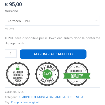
€
95,00
Versione
SVUOTA
Il PDF sarà disponibile per il Download subito dopo la conferma
di pagamento.
THEME
AGGIUNGI AL CARRELLO
FOR
CLARINET
quantità
COD:
202120C
Categorie:
CLARINETTO
,
MUSICA DA CAMERA
,
ORCHESTRA
Tag:
Composizioni originali