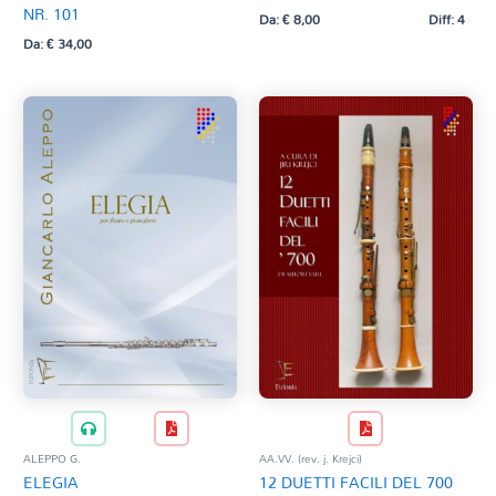
NR. 101
Da:
€
8,00
Diff: 4
Da:
€
34,00
ALEPPO G.
AA.VV. (rev. j. Krejci)
ELEGIA
12 DUETTI FACILI DEL 700