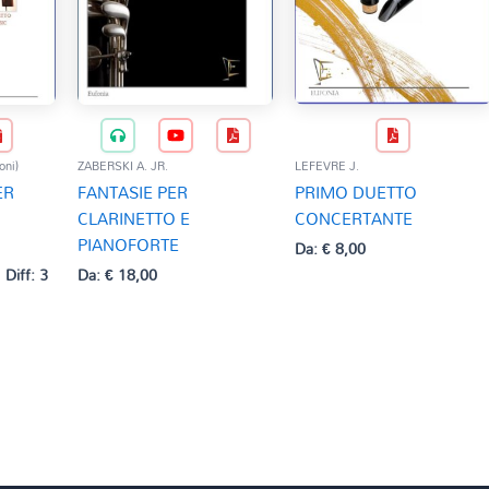
oni)
ZABERSKI A. JR.
LEFEVRE J.
ER
FANTASIE PER
PRIMO DUETTO
CLARINETTO E
CONCERTANTE
PIANOFORTE
Da:
€
8,00
Diff: 3
Da:
€
18,00