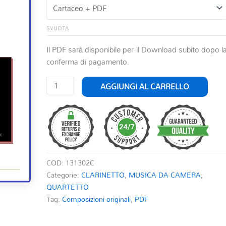
SVUOTA
Il PDF sarà disponibile per il Download subito dopo l
conferma di pagamento.
OMAGGIO
AGGIUNGI AL CARRELLO
A
PAOLO
CONTE
PER
QUARTETTO
DI
COD:
131302C
CLARINETTI
Categorie:
CLARINETTO
,
MUSICA DA CAMERA
,
quantità
QUARTETTO
Tag:
Composizioni originali
,
PDF