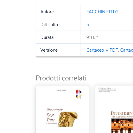
Autore
FACCHINETTI G.
Difficoltà
5
Durata
9'10''
Versione
Cartaceo + PDF
,
Carta
Prodotti correlati