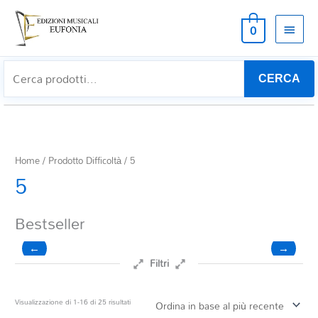
MEN
0
PRIN
CERCA
Home
/ Prodotto Difficoltà / 5
5
Bestseller
←
→
Filtri
Prezzo
Ordina
Visualizzazione di 1-16 di 25 risultati
in
base