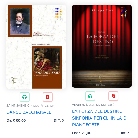
VERDI G. (trascr. M. Mangani)
SAINT-SAËNS C. (trasc. A. Licitra)
LA FORZA DEL DESTINO –
DANSE BACCHANALE
SINFONIA PER CL. IN LA E
Da:
€
80,00
Diff: 5
PIANOFORTE
Da:
€
21,00
Diff: 5