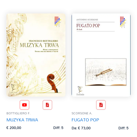
Tag Del Prodotto
al
più
recente
CD
Clarinetto basso
AZZERA
Composizioni originali
Natale
QR base
QR esecuzione
Trascrizioni e Arrangiamenti
BOTTIGLIERO F.
SCORSONE A.
MUZYKA TRWA
FUGATO POP
€
200,00
Diff: 5
Da:
€
73,00
Diff: 5