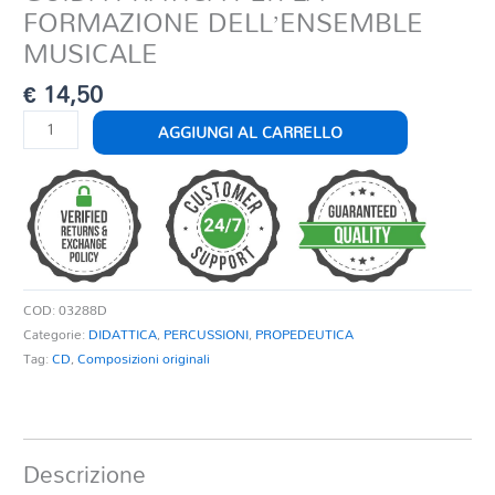
FORMAZIONE DELL’ENSEMBLE
MUSICALE
€
14,50
GUIDA
AGGIUNGI AL CARRELLO
PRATICA
PER
LA
FORMAZIONE
DELL'ENSEMBLE
MUSICALE
quantità
COD:
03288D
Categorie:
DIDATTICA
,
PERCUSSIONI
,
PROPEDEUTICA
Tag:
CD
,
Composizioni originali
Descrizione