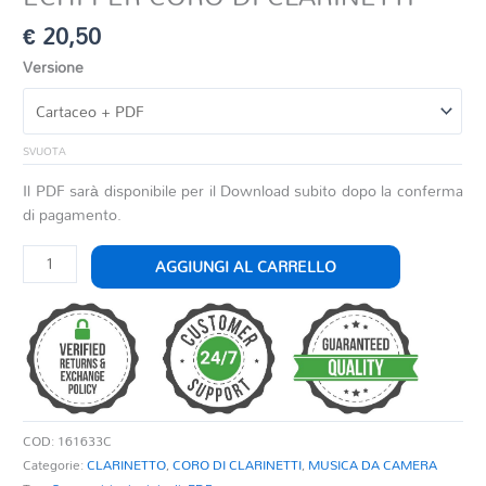
€
20,50
Versione
SVUOTA
Il PDF sarà disponibile per il Download subito dopo la conferma
di pagamento.
ECHI
AGGIUNGI AL CARRELLO
PER
CORO
DI
CLARINETTI
quantità
COD:
161633C
Categorie:
CLARINETTO
,
CORO DI CLARINETTI
,
MUSICA DA CAMERA