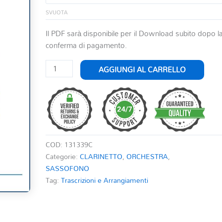
SVUOTA
Il PDF sarà disponibile per il Download subito dopo l
conferma di pagamento.
CZARDAS
AGGIUNGI AL CARRELLO
PER
CLARINETTO
O
SAX
E
ORCHESTRA
COD:
131339C
quantità
Categorie:
CLARINETTO
,
ORCHESTRA
,
SASSOFONO
Tag:
Trascrizioni e Arrangiamenti