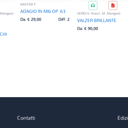
NASTASI F.
ADAGIO IN MIb OP. 63
 Mangani)
VERDI G. (trascr. M. Mangani)
Da:
€
29,00
Diff: 2
VALZER BRILLANTE
Da:
€
90,00
CHI
Contatti
Ediz