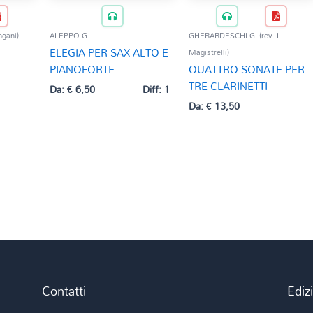
gani)
ALEPPO G.
GHERARDESCHI G. (rev. L.
ELEGIA PER SAX ALTO E
Magistrelli)
1
PIANOFORTE
QUATTRO SONATE PER
TRE CLARINETTI
Da:
€
6,50
Diff: 1
Da:
€
13,50
Contatti
Ediz