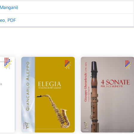
 Mangani)
ceo
,
PDF