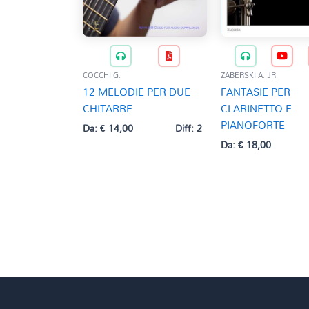
COCCHI G.
ZABERSKI A. JR.
12 MELODIE PER DUE
FANTASIE PER
CHITARRE
CLARINETTO E
PIANOFORTE
Da:
€
14,00
Diff: 2
Da:
€
18,00