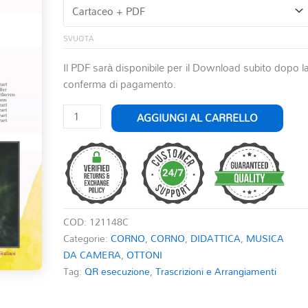
SVUOTA
Il PDF sarà disponibile per il Download subito dopo l
conferma di pagamento.
COMPOSIZIONI
AGGIUNGI AL CARRELLO
PER
IL
TRIENNIO
E
BIENNIO
DI
COD:
121148C
CORNO
Categorie:
CORNO
,
CORNO
,
DIDATTICA
,
MUSICA
quantità
DA CAMERA
,
OTTONI
Tag:
QR esecuzione
,
Trascrizioni e Arrangiamenti