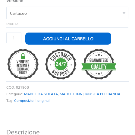
Versione
SVUOTA
CAVALIERE
AGGIUNGI AL CARRELLO
quantità
COD:
02190B
Categorie:
MARCE DA SFILATA
,
MARCE E INNI
,
MUSICA PER BANDA
Tag:
Composizioni originali
Descrizione