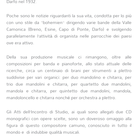
Darfo nel 1932.
Poche sono le notizie riguardanti la sua vita, condotta per lo più
con uno stile da “bohemien” dirigendo varie bande della Valle
Camonica (Breno, Esine, Capo di Ponte, Darfo) e svolgendo
parallelamente l’attività di organista nelle parrocchie dei paesi
ove era attivo.
Della sua produzione musicale ci rimangono, oltre alle
composizioni per banda e pianoforte, allo stato attuale delle
ricerche, circa un centinaio di brani per strumenti a plettro
suddivise per vari organici: per duo mandolino e chitarra, per
trio due mandolini e chitarra, per quartetto due mandolini,
mandola e chitarra, per quintetto due mandolini, mandola,
mandoloncello e chitarra nonché per orchestra a plettro.
Gli Atti dell’Incontro di Studio, ai quali sono allegati due CD
monografici con opere scelte, sono un doveroso omaggio alla
figura di questo compositore camuno, conosciuto in tutto il
mondo e di indubbie qualità musicali
.