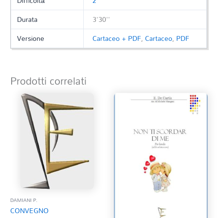
Difficoltà
2
Durata
3'30''
Versione
Cartaceo + PDF
,
Cartaceo
,
PDF
Prodotti correlati
DAMIANI P.
CONVEGNO