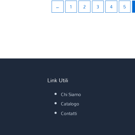
←
1
2
3
4
5
Link Utili
Chi Siamo
Catalogo
Contatti