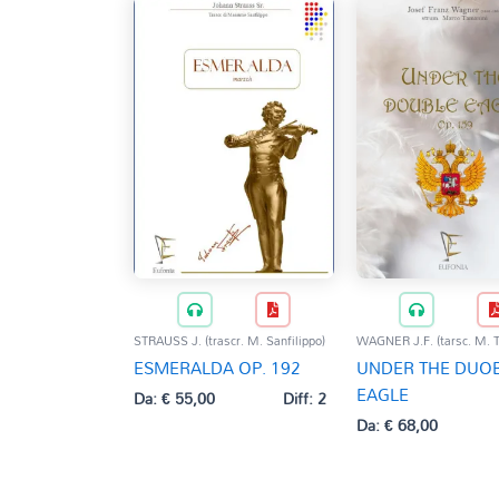
STRAUSS J. (trascr. M. Sanfilippo)
WAGNER J.F. (tarsc. M. 
ESMERALDA OP. 192
UNDER THE DUO
EAGLE
Da:
€
55,00
Diff: 2
Da:
€
68,00