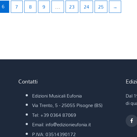
6
7
8
9
…
23
24
25
→
Contatti
Ediz
Edizioni Musicali Eufonia
Dal 1
di qua
Via Trento, 5 - 25055 Pisogne (BS)
Tel: +39 0364 87069
Email: info@edizionieufonia.it
P.IVA: 03514390172