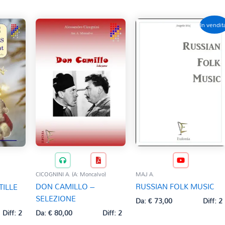
In vendit
CICOGNINI A. (A: Moncalvo)
MAJ A.
DON CAMILLO –
RUSSIAN FOLK MUSIC
TILLE
SELEZIONE
Da:
€
73,00
Diff: 2
Da:
€
80,00
Diff: 2
Diff: 2