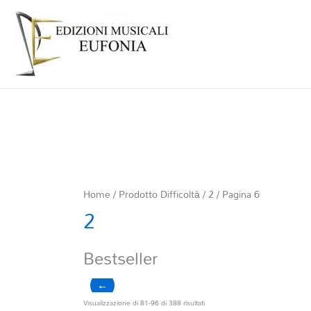
Home
/ Prodotto Difficoltà /
2
/ Pagina 6
2
Bestseller
←
Ordina
Visualizzazione di 81-96 di 388 risultati
in