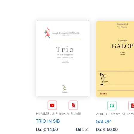
base
al
più
recente
HUMMEL J. F. (rev. A. Fraioli)
VERDI G. (trascr. M. Tama
TRIO IN SIB
GALOP
Da:
€
14,50
Diff: 2
Da:
€
50,00