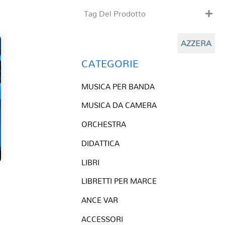
Tag Del Prodotto
CD
AZZERA
Clarinetto basso
Composizioni originali
CATEGORIE
Natale
MUSICA PER BANDA
QR base
QR esecuzione
MUSICA DA CAMERA
Trascrizioni e Arrangiamenti
ORCHESTRA
DIDATTICA
LIBRI
LIBRETTI PER MARCE
ANCE VAR
ACCESSORI