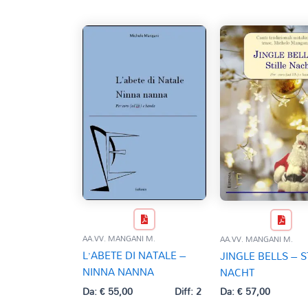
AA.VV. MANGANI M.
AA.VV. MANGANI M.
L’ABETE DI NATALE –
JINGLE BELLS – S
NINNA NANNA
NACHT
Da:
€
55,00
Diff: 2
Da:
€
57,00