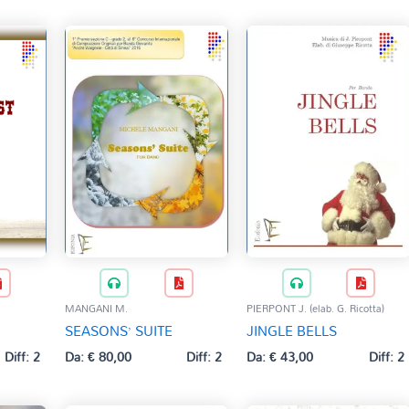
MANGANI M.
PIERPONT J. (elab. G. Ricotta)
SEASONS’ SUITE
JINGLE BELLS
Diff: 2
Da:
€
80,00
Diff: 2
Da:
€
43,00
Diff: 2