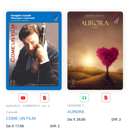
VIGGIANO C.
GUALDI H. - CORRENTI V. (arr. V.
AURORA
Correnti)
COME UN FILM
Da:
€
29,00
Diff: 2
Da:
€
17,50
Diff: 2