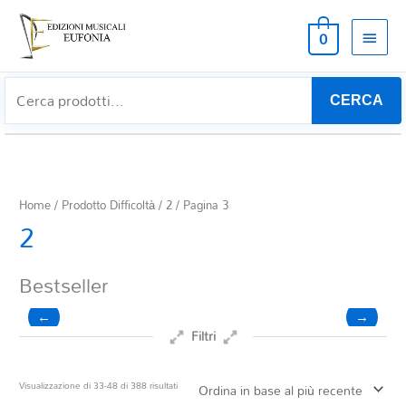
MEN
0
PRIN
CERCA
Home
/ Prodotto Difficoltà /
2
/ Pagina 3
2
Bestseller
←
→
Filtri
Prezzo
Ordina
Visualizzazione di 33-48 di 388 risultati
in
base