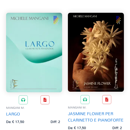
Tag Del Prodotto
al
più
recente
CD
Clarinetto basso
AZZERA
Composizioni originali
Natale
QR base
QR esecuzione
Trascrizioni e Arrangiamenti
MANGANI M.
MANGANI M.
JASMINE FLOWER PER
LARGO
CLARINETTO E PIANOFORTE
Da:
€
17,50
Diff: 2
Da:
€
17,50
Diff: 2