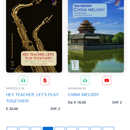
MAZZOLA M.
MANGANI M.
HEY TEACHER, LET’S PLAY
CHINA MELODY
TOGETHER!
Da:
€
16,00
Diff: 2
€
20,00
Diff: 2