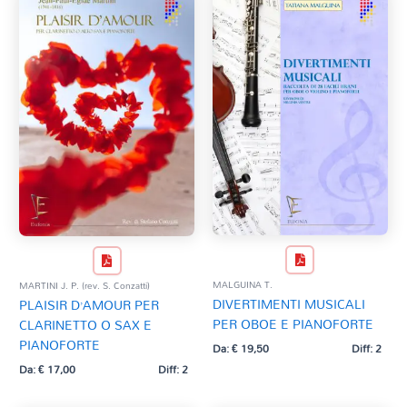
MALGUINA T.
MARTINI J. P. (rev. S. Conzatti)
DIVERTIMENTI MUSICALI
PLAISIR D’AMOUR PER
PER OBOE E PIANOFORTE
CLARINETTO O SAX E
PIANOFORTE
Da:
€
19,50
Diff: 2
Da:
€
17,00
Diff: 2