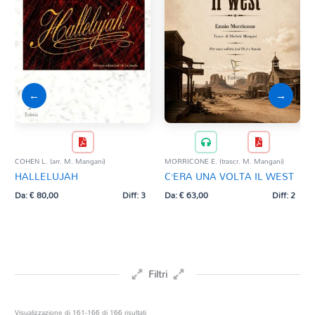
←
→
ORTO
FR
COHEN L. (arr. M. Mangani)
MORRICONE E. (trascr. M. Mangani)
LU
HALLELUJAH
C’ERA UNA VOLTA IL WEST
Da:
Da:
€
80,00
Diff: 3
Da:
€
63,00
Diff: 2
Filtri
Prezzo
Ordina
Visualizzazione di 161-166 di 166 risultati