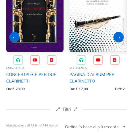
←
→
MANGANI M.
MANGANI M.
GERS
CONCERTPIECE PER DUE
PAGINA D’ALBUM PER
BL
CLARINETTI
CLARINETTO
A 
Da:
€
20,00
Da:
€
17,00
Diff: 2
Da:
Filtri
Prezzo
Ordina
Visualizzazione di 49-64 di 139 risultati
in
base