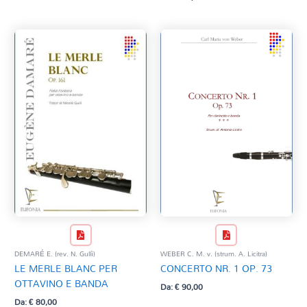
DEMARÉ E. (rev. N. Gullì)
WEBER C. M. v. (strum. A. Licitra)
LE MERLE BLANC PER
CONCERTO NR. 1 OP. 73
OTTAVINO E BANDA
Da:
€
90,00
Da:
€
80,00