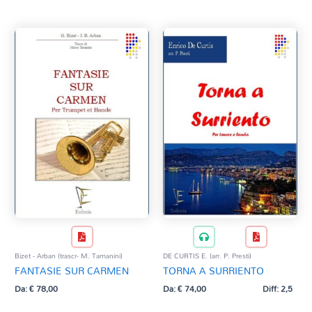
Bizet - Arban (trascr- M. Tamanini)
DE CURTIS E. (arr. P. Presti)
FANTASIE SUR CARMEN
TORNA A SURRIENTO
Da:
€
78,00
Da:
€
74,00
Diff: 2,5