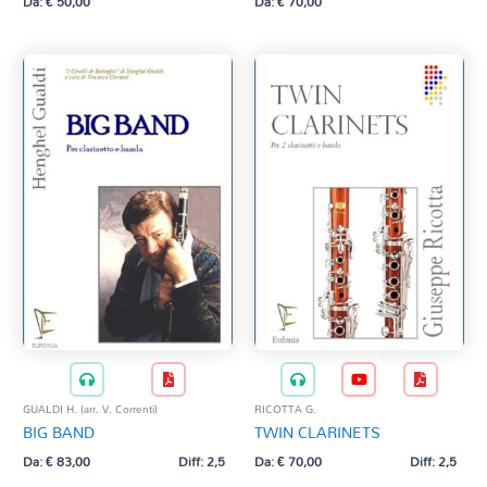
Da:
€
50,00
Da:
€
70,00
VERDI G. (trascr. D. Russo)
VERDI G. (trascr. M. Mangani)
VOLANTE I.
WEBER C. M. (trascr. A. Licitra)
WEBER C. M. v. (strum. A. Licitra)
WILLIAMS J. (trascr. M. Mangani)
GUALDI H. (arr. V. Correnti)
RICOTTA G.
BIG BAND
TWIN CLARINETS
Da:
€
83,00
Diff: 2,5
Da:
€
70,00
Diff: 2,5