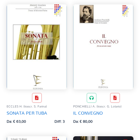
VERDI G. (trascr. D. Russo)
VERDI G. (trascr. M. Mangani)
VOLANTE I.
WEBER C. M. (trascr. A. Licitra)
WEBER C. M. v. (strum. A. Licitra)
WILLIAMS J. (trascr. M. Mangani)
ECCLES H. (trascr. S. Farina)
PONCHIELLI A. (trascr. G. Lotario)
SONATA PER TUBA
IL CONVEGNO
Da:
€
63,00
Diff: 3
Da:
€
80,00