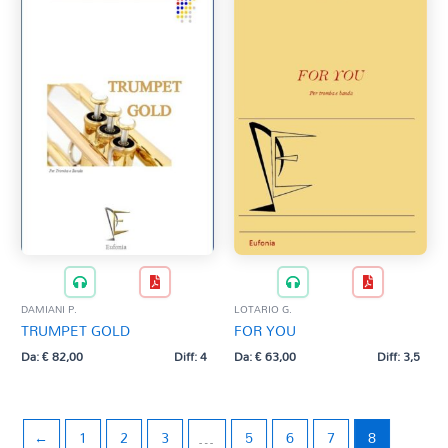
DAMIANI P.
LOTARIO G.
TRUMPET GOLD
FOR YOU
Da:
€
82,00
Diff: 4
Da:
€
63,00
Diff: 3,5
←
1
2
3
…
5
6
7
8