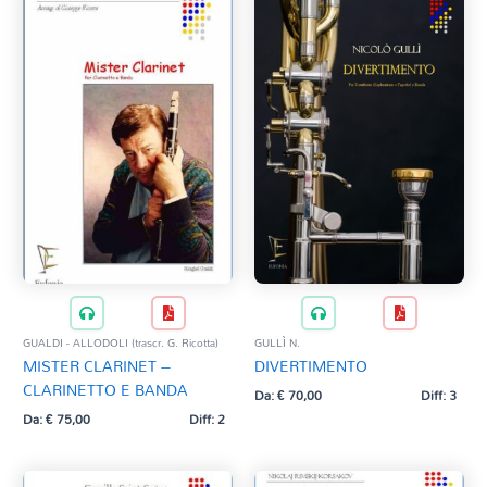
GUALDI - ALLODOLI (trascr. G. Ricotta)
GULLÌ N.
MISTER CLARINET –
DIVERTIMENTO
CLARINETTO E BANDA
Da:
€
70,00
Diff: 3
Da:
€
75,00
Diff: 2