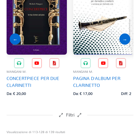
←
→
MANGANI M.
MANGANI M.
GERS
CONCERTPIECE PER DUE
PAGINA D’ALBUM PER
BL
CLARINETTI
CLARINETTO
A 
Da:
€
20,00
Da:
€
17,00
Diff: 2
Da:
Filtri
Prezzo
Ordina
Visualizzazione di 113-128 di 139 risultati
in
base