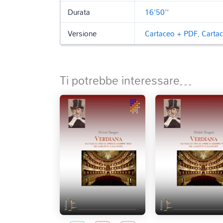
Durata
16'50''
Versione
Cartaceo + PDF
,
Carta
Ti potrebbe interessare…