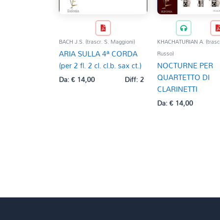
BACH J.S. (trascr. S. Maggioni)
KHACHATURIAN A. (trascr
ARIA SULLA 4ª CORDA
Russo)
(per 2 fl. 2 cl. cl.b. sax ct.)
NOCTURNE PER
QUARTETTO DI
Da:
€
14,00
Diff: 2
CLARINETTI
Da:
€
14,00