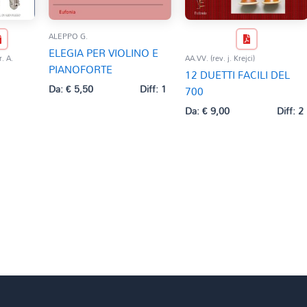
ALEPPO G.
ELEGIA PER VIOLINO E
. A.
AA.VV. (rev. j. Krejci)
PIANOFORTE
12 DUETTI FACILI DEL
Da:
€
5,50
Diff: 1
700
Da:
€
9,00
Diff: 2