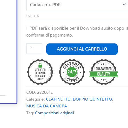
SVUOTA
Il PDF sarà disponibile per il Download subito dopo l
conferma di pagamento.
VERDIANA
AGGIUNGI AL CARRELLO
PER
CLARINETTO,
DECIMINO
DI
FIATI
CON
COD:
222661c
CONTRABBASSO
Categorie:
CLARINETTO
,
DOPPIO QUINTETTO
,
quantità
MUSICA DA CAMERA
Tag:
Composizioni originali