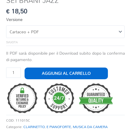
SEI BRANI JAZZ
€
18,50
Versione
SVUOTA
Il PDF sarà disponibile per il Download subito dopo la conferma
di pagamento.
SEI
AGGIUNGI AL CARRELLO
BRANI
JAZZ
quantità
COD:
111015C
Categorie:
CLARINETTO
,
E PIANOFORTE
,
MUSICA DA CAMERA